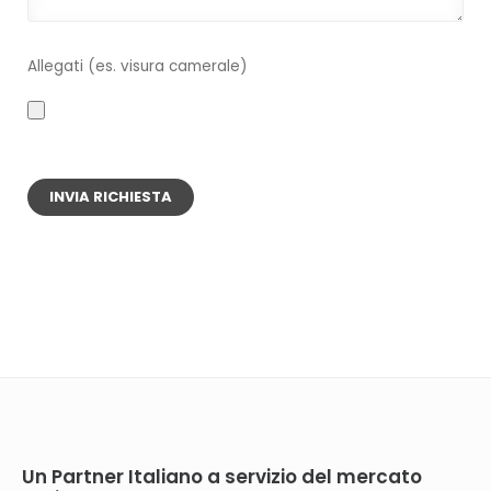
Guida esecuzione ripristino backup SQL Server
Microsoft Hyper-V e VMware
Allegati (es. visura camerale)
Guida configurazione Backup Completo
VMware
Guida configurazione Backup Incrementale
VMware
Guida esecuzione ripristino VMware
Prezzi NovaBACKUP con licenza perpetua e 1 anno
di supporto NovaCare
Un Partner Italiano a servizio del mercato