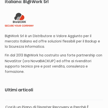
Italiano: BI@Work Srl
Prezzi NovaBACKUP con 1 anno di Sottoscrizione
Apri un ticket
BI@Work Srl è un Distributore a Valore Aggiunto per il
mercato Italiano ed offre soluzioni flessibili per il Backup e
la Sicurezza Informatica.
Diventa rivenditore
Fin dal 2013 BI@Work ha costruito una forte partnership con
NovaStor
NovaBACKUP
(ora
) ed offre ai rivenditori
supporto tecnico pre e post vendita, consulenza e
Login Rivenditori
formazione.
Ultimi articoli
Cos’è un Piano di Disaster Recovery e Perché È