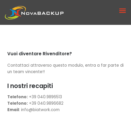
Vuoi diventare Rivenditore?
NovaBACKUP PC Agent
Contattaci attraverso questo modulo, entra a far parte di
un team vincente!!
NovaBACKUP SERVER Agent
I nostri recapiti
Prodotti Legacy
Telefono:
+39 040.9896513
Telefono:
+39 040.9896682
NovaBACKUP PC
Email
: info@biatwork.com
NovaBACKUP SERVER