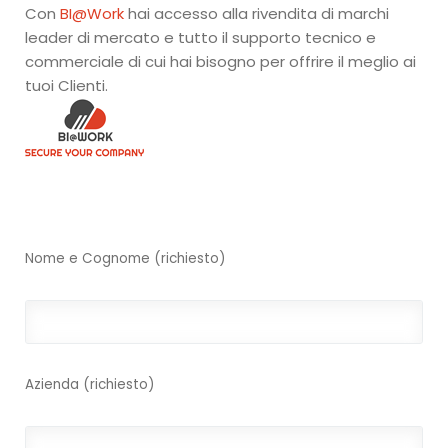
NovaBACKUP BUSINESS ESSENTIALS
Con
BI@Work
hai accesso alla rivendita di marchi
leader di mercato e tutto il supporto tecnico e
NovaBACKUP CMon
commerciale di cui hai bisogno per offrire il meglio ai
tuoi Clienti.
LogCollector
Installazione
Nome e Cognome (richiesto)
Guida Installazione NovaBACKUP
Guida Configurazione NAS per NovaBACKUP
Guida disinstallazione NovaBACKUP
Azienda (richiesto)
Backup dei Dati